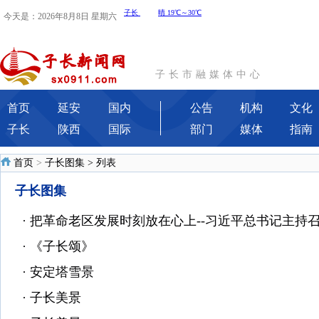
今天是：2026年8月8日 星期六
子长市融媒体中心
首页
延安
国内
公告
机构
文化
子长
陕西
国际
部门
媒体
指南
首页
>
子长图集
> 列表
子长图集
·
把革命老区发展时刻放在心上--习近平总书记主持召开
·
《子长颂》
·
安定塔雪景
·
子长美景