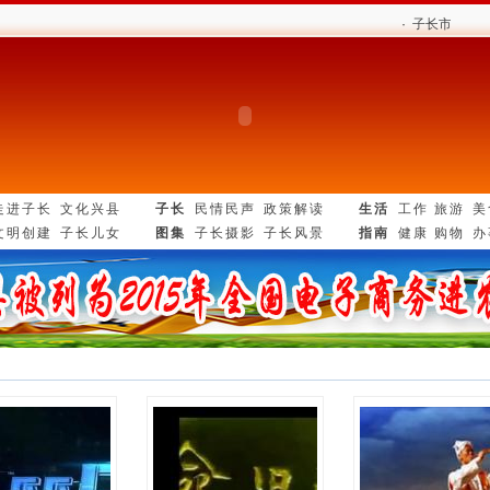
·
子长市公安局交
走进子长
文化兴县
子长
民情民声
政策解读
生活
工作
旅游
美
文明创建
子长儿女
图集
子长摄影
子长风景
指南
健康
购物
办