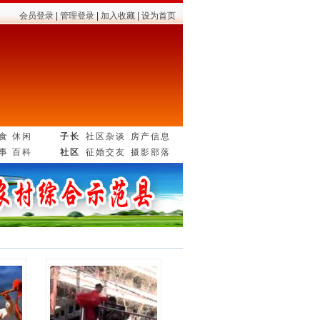
通管理大队关于对乱停乱...
会员登录
|
管理登录
|
加入收藏
|
设为首页
食
休闲
子长
社区杂谈
房产信息
事
百科
社区
征婚交友
摄影部落